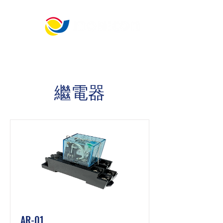
​宏 晉 儀 控 科 技
"發電機與引擎控制的最佳選擇"
繼電器
AR-01